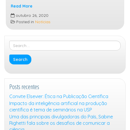
Read More
4ª
outubro 26, 2020
Escola
Posted in
Notícias
de
Pesquisadores
do
Campus
USP
de
São
Carlos
Posts recentes
Convite Elsevier: Ética na Publicação Científica
Impacto da inteligência artificial na produção
científica é tema de seminários na USP
Uma das principais divulgadoras do País, Sabine
Righetti fala sobre os desafios de comunicar a
ciência