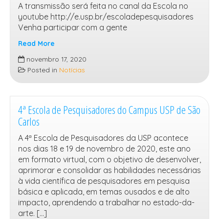
A transmissão será feita no canal da Escola no
youtube http://e.usp.br/escoladepesquisadores
Venha participar com a gente
Read More
Nossa
novembro 17, 2020
4ª
Posted in
Notícias
Escola
de
Pesquisadores
está
4ª Escola de Pesquisadores do Campus USP de São
chegando
Carlos
A 4ª Escola de Pesquisadores da USP acontece
nos dias 18 e 19 de novembro de 2020, este ano
em formato virtual, com o objetivo de desenvolver,
aprimorar e consolidar as habilidades necessárias
à vida científica de pesquisadores em pesquisa
básica e aplicada, em temas ousados e de alto
impacto, aprendendo a trabalhar no estado-da-
arte. […]