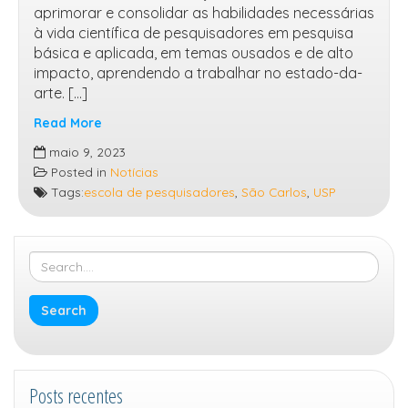
aprimorar e consolidar as habilidades necessárias
à vida científica de pesquisadores em pesquisa
básica e aplicada, em temas ousados e de alto
impacto, aprendendo a trabalhar no estado-da-
arte. […]
Read More
6ª.
maio 9, 2023
Escola
Posted in
Notícias
de
Tags:
escola de pesquisadores
,
São Carlos
,
USP
Pesquisadores
do
Campus
USP
de
São
Carlos
Posts recentes