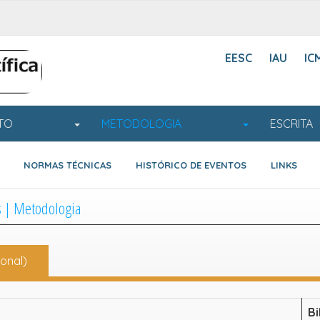
EESC
IAU
IC
OJETO
METODOLOGIA
ESC
NORMAS TÉCNICAS
HISTÓRICO DE EVENTOS
LINKS
s | Metodologia
onal)
Bi