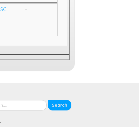
ESC
–
.