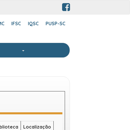
MC
IFSC
IQSC
PUSP-SC
RITA
blioteca
Localização