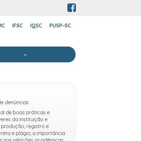
MC
IFSC
IQSC
PUSP-SC
RITA
 de denúncias
al de boas práticas e
res da instituição e
 produção, registro e
reta e plágio; a importância
er nas relações acadêmicas,