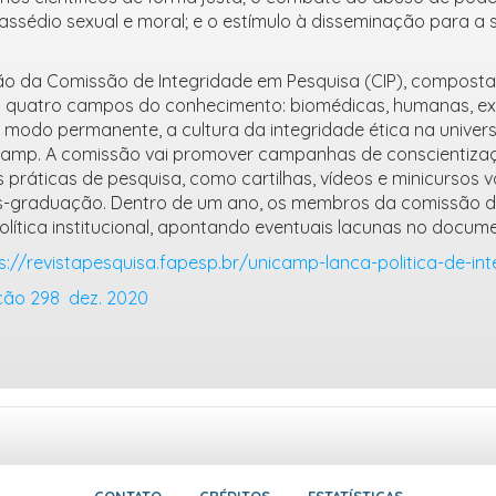
ssédio sexual e moral; e o estímulo à disseminação para 
ção da Comissão de Integridade em Pesquisa (CIP), composta
quatro campos do conhecimento: biomédicas, humanas, exat
 modo permanente, a cultura da integridade ética na universi
icamp. A comissão vai promover campanhas de conscientiza
 práticas de pesquisa, como cartilhas, vídeos e minicursos 
s-graduação. Dentro de um ano, os membros da comissão 
lítica institucional, apontando eventuais lacunas no docume
s://revistapesquisa.fapesp.br/unicamp-lanca-politica-de-i
ção 298 dez. 2020