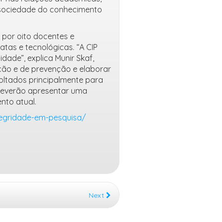
a sociedade do conhecimento
 por oito docentes e
as e tecnológicas. “A CIP
dade”, explica Munir Skaf,
ção e de prevenção e elaborar
voltados principalmente para
deverão apresentar uma
nto atual.
ntegridade-em-pesquisa/
Next